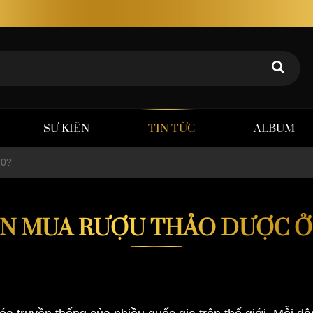
Rượu thảo dược Poker Tuấn – Chất lượng khẳng định gi
SỰ KIỆN
TIN TỨC
ALBUM
10?
N MUA RƯỢU THẢO DƯỢC Ở 