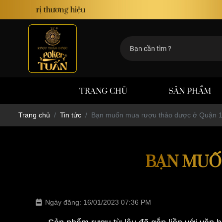
TRANG CHỦ
SẢN PHẨM
Trang chủ
Tin tức
Bạn muốn mua rượu thảo dược ở Quận 
BẠN MUỐ
Ngày đăng: 16/01/2023 07:36 PM