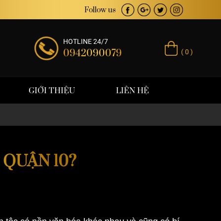
á trị thương hiệu
Follow us
HOTLINE 24/7
0942090079
( 0 )
GIỚI THIỆU
LIÊN HỆ
QUẬN 10?