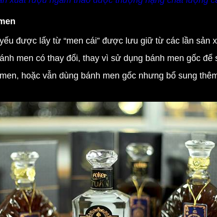
sản xuất rượu ngâm thảo dược thượng hạng chất lượng c
 men
yếu được lấy từ “men cái” được lưu giữ từ các lần sản 
 bánh men có thay đổi, thay vì sử dụng bánh men gốc để 
h men, hoặc vẫn dùng bánh men gốc nhưng bổ sung thêm 