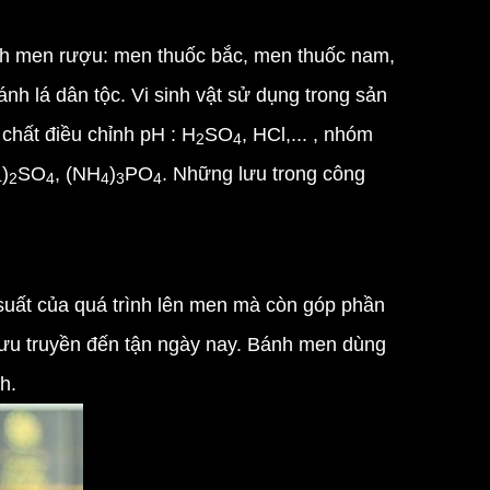
 men rượu: men thuốc bắc, men thuốc nam,
́nh lá dân tộc. Vi sinh vật sử dụng trong sản
chất điều chỉnh pH : H
SO
, HCl,... , nhóm
2
4
)
SO
, (NH
)
PO
. Những lưu trong công
4
2
4
4
3
4
 suất của quá trình lên men mà còn góp phần
lưu truyền đến tận ngày nay. Bánh men dùng
h.