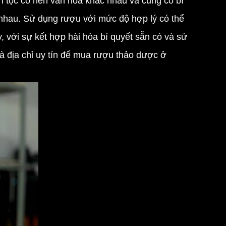
ân tộc có nền văn hóa khác nhau và cũng có bí
nhau. Sử dụng rượu với mức độ hợp lý có thể
 với sự kết hợp hài hòa bí quyết sẵn có và sử
à địa chỉ uy tín để mua rượu thảo dược ở