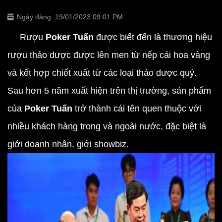
Ngày đăng: 19/01/2023 09:01 PM
Rượu
Poker Tuấn
được biết đến là thương hiệu
rượu thảo dược được lên men từ nếp cái hoa vàng
và kết hợp chiết xuất từ các loại thảo dược quý.
Sau hơn 5 năm xuất hiện trên thị trường, sản phẩm
của
Poker Tuấn
trở thành cái tên quen thuộc với
nhiều khách hàng trong và ngoài nước, đặc biệt là
giới doanh nhân, giới showbiz.