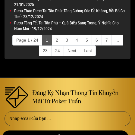
21/01/2025
Rượu Thảo Dược Tại Tân Phú: Tăng Cường Sức Đề Kháng, Bồi Bổ Cơ
Thể - 23/12/2024
Rượu Tặng Tết Tại Tân Phú – Quà Biếu Sang Trọng, Ý Nghĩa Cho
Năm Mới - 19/12/2024
Page 1 / 24
1
2
3
4
5
6
7
...
23
24
Next
Last
Đăng Ký Nhận Thông Tin Khuyễn
Mãi Từ Poker Tuấn