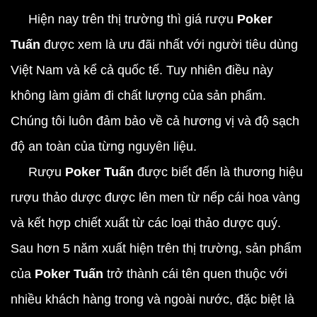
Hiện nay trên thị trường thì giá rượu
Poker
Tuấn
được xem là ưu đãi nhất với người tiêu dùng
Việt Nam và kể cả quốc tế. Tuy nhiên điều này
không làm giảm đi chất lượng của sản phẩm.
Chúng tôi luôn đảm bảo về cả hương vị và độ sạch
độ an toàn của từng nguyên liệu.
Rượu
Poker Tuấn
được biết đến là thương hiệu
rượu thảo dược được lên men từ nếp cái hoa vàng
và kết hợp chiết xuất từ các loại thảo dược quý.
Sau hơn 5 năm xuất hiện trên thị trường, sản phẩm
của
Poker Tuấn
trở thành cái tên quen thuộc với
nhiều khách hàng trong và ngoài nước, đặc biệt là