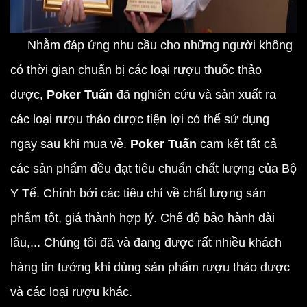
Nhằm đáp ứng nhu cầu cho những người không
có thời gian chuẩn bị các loại rượu thuốc thảo
dược,
Poker Tuấn
đã nghiên cứu và sản xuất ra
các loại rượu thảo dược tiện lợi có thể sử dụng
ngay sau khi mua về.
Poker Tuấn
cam kết tất cả
các sản phẩm đều đạt tiêu chuẩn chất lượng của Bộ
Y Tế. Chính bởi các tiêu chí về chất lượng sản
phẩm tốt, giá thành hợp lý. Chế độ bảo hành dài
lâu,... Chúng tôi đã và đang được rất nhiều khách
hàng tin tưởng khi dùng sản phẩm rượu thảo dược
và các loại rượu khác.