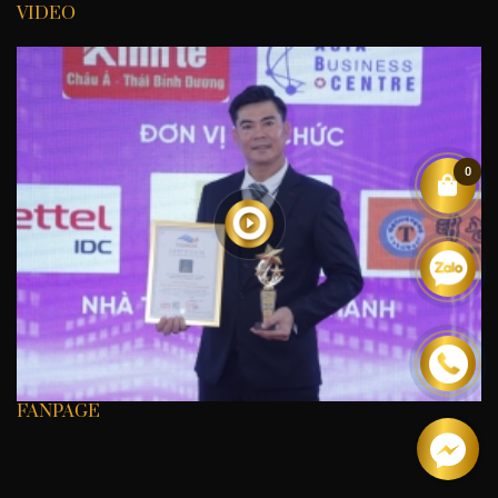
VIDEO
0
FANPAGE