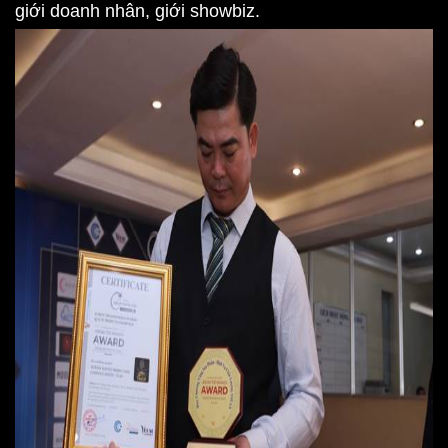
giới doanh nhân, giới showbiz.