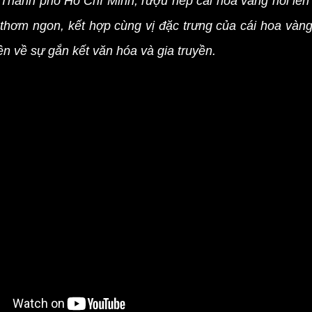
a
Thành phố Hồ Chí Minh
,
rượu nếp cái
hoa vàng nổi lên
thơm ngon, kết hợp cùng vị đặc trưng của cái hoa vàng
 về sự gắn kết văn hóa và gia truyền.