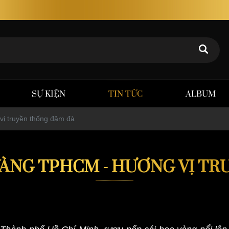
Rượu thảo dược Poker Tuấn – Chất lượng khẳng định gi
SỰ KIỆN
TIN TỨC
ALBUM
ị truyền thống đậm đà
VÀNG TPHCM - HƯƠNG VỊ T