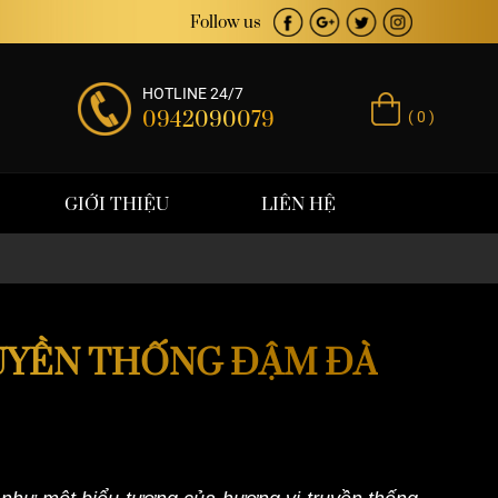
á trị thương hiệu
Follow us
HOTLINE 24/7
0942090079
( 0 )
GIỚI THIỆU
LIÊN HỆ
RUYỀN THỐNG ĐẬM ĐÀ