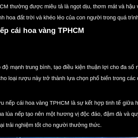
hường được miêu tả là ngọt dịu, thơm mát và hậu vị l
nh hoa đất trời và khéo léo của con người trong quá trìn
nếp cái hoa vàng TPHCM
nh trung bình, tạo điều kiện thuận lợi cho đa số ng
o loại rượu này trở thành lựa chọn phổ biến trong các d
nếp cái hoa vàng TPHCM là sự kết hợp tinh tế giữa h
của lúa nếp tạo nên một hương vị độc đáo, đậm đà và qu
ại trải nghiệm tốt cho người thưởng thức.