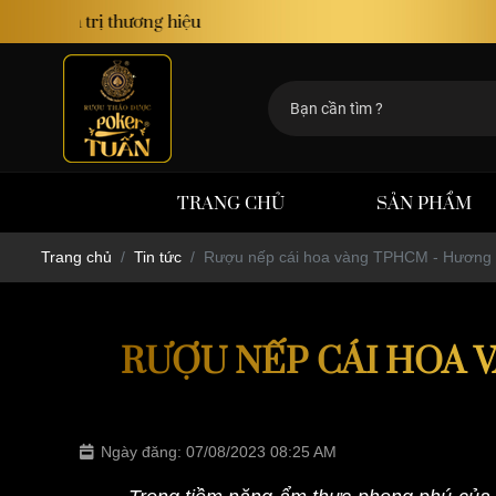
TRANG CHỦ
SẢN PHẨM
Trang chủ
Tin tức
Rượu nếp cái hoa vàng TPHCM - Hương v
RƯỢU NẾP CÁI HOA 
Ngày đăng: 07/08/2023 08:25 AM