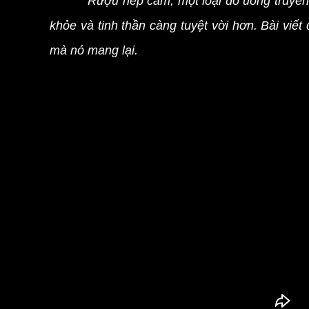
Rượu nếp cẩm, một loại đồ uống truyền 
khỏe và tinh thần càng tuyệt vời hơn. Bài vi
mà nó mang lại.