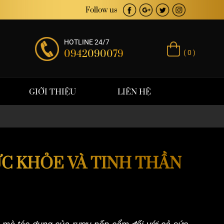
 trị thương hiệu
Follow us
HOTLINE 24/7
0942090079
( 0 )
GIỚI THIỆU
LIÊN HỆ
C KHỎE VÀ TINH THẦN