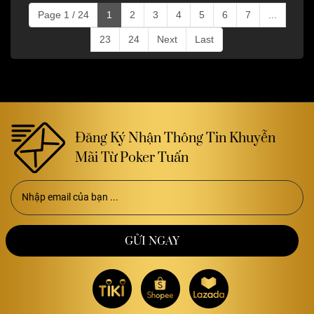
Page 1 / 24
1
2
3
4
5
6
7
...
23
24
Next
Last
Đăng Ký Nhận Thông Tin Khuyễn
Mãi Từ Poker Tuấn