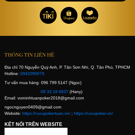
THÔNG TIN LIÊN HỆ
Địa chỉ 70 Nguyễn Quý Anh, P. Tân Sơn Nhì, Q. Tân Phú, TPHCM
Hotline:
0942090079
Tư vấn mua hàng: 096 799 5147 (Ngọc)
09 33 18 6837
(Hany)
Email:
vominhtuanpoker2018@gmail.com
ngocnguyen0409@gmail.com
Website:
https://ruoupokertuan.vn/
;
https://ruoupoker.vn/
KẾT NỐI TRÊN WEBSITE