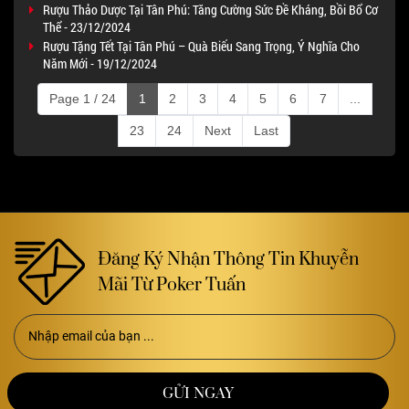
Rượu Thảo Dược Tại Tân Phú: Tăng Cường Sức Đề Kháng, Bồi Bổ Cơ
Thể - 23/12/2024
Rượu Tặng Tết Tại Tân Phú – Quà Biếu Sang Trọng, Ý Nghĩa Cho
Năm Mới - 19/12/2024
Page 1 / 24
1
2
3
4
5
6
7
...
23
24
Next
Last
Đăng Ký Nhận Thông Tin Khuyễn
Mãi Từ Poker Tuấn