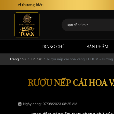
TRANG CHỦ
SẢN PHẨM
Trang chủ
Tin tức
Rượu nếp cái hoa vàng TPHCM - Hương v
RƯỢU NẾP CÁI HOA 
Ngày đăng: 07/08/2023 08:25 AM