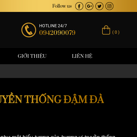
 trị thương hiệu
Follow us
HOTLINE 24/7
0942090079
( 0 )
GIỚI THIỆU
LIÊN HỆ
RUYỀN THỐNG ĐẬM ĐÀ