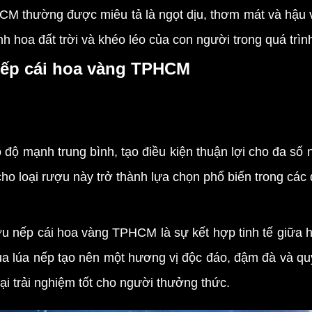
hường được miêu tả là ngọt dịu, thơm mát và hậu vị l
nh hoa đất trời và khéo léo của con người trong quá trìn
nếp cái hoa vàng TPHCM
nh trung bình, tạo điều kiện thuận lợi cho đa số ng
o loại rượu này trở thành lựa chọn phổ biến trong các d
nếp cái hoa vàng TPHCM là sự kết hợp tinh tế giữa h
của lúa nếp tạo nên một hương vị độc đáo, đậm đà và qu
ại trải nghiệm tốt cho người thưởng thức.