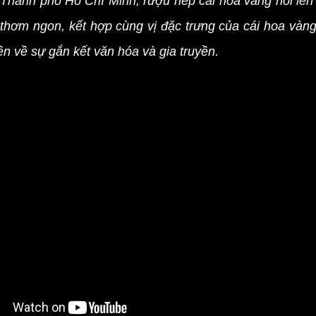
a
Thành phố Hồ Chí Minh
,
rượu nếp cái
hoa vàng nổi lên
thơm ngon, kết hợp cùng vị đặc trưng của cái hoa vàng
 về sự gắn kết văn hóa và gia truyền.