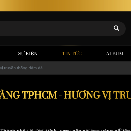
Rượu thảo dược Poker Tuấn – Chất lượng khẳng định giá
SỰ KIỆN
TIN TỨC
ALBUM
ị truyền thống đậm đà
VÀNG TPHCM - HƯƠNG VỊ T