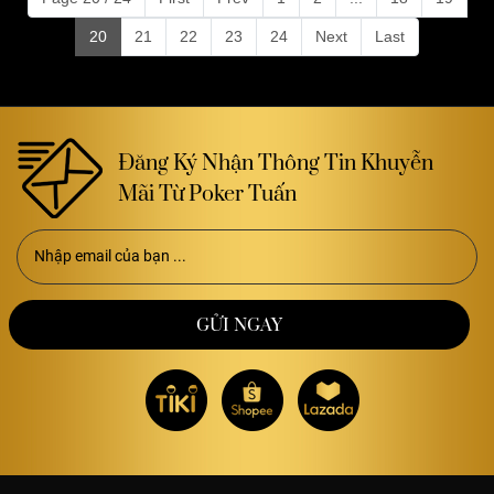
20
21
22
23
24
Next
Last
Đăng Ký Nhận Thông Tin Khuyễn
Mãi Từ Poker Tuấn