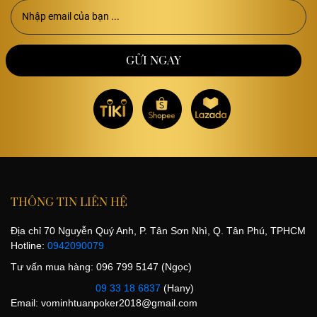
THÔNG TIN LIÊN HỆ
Địa chỉ 70 Nguyễn Quý Anh, P. Tân Sơn Nhì, Q. Tân Phú, TPHCM
Hotline:
0942090079
Tư vấn mua hàng: 096 799 5147 (Ngọc)
09 33 18 6837
(Hany)
Email:
vominhtuanpoker2018@gmail.com