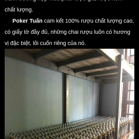
chất lượng.
Poker Tuấn
cam kết 100% rượu chất lượng cao,
có giấy tờ đầy đủ, những chai rượu luôn có hương
vị đặc biệt, lôi cuốn riêng của nó.