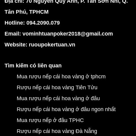
Địa chỉ: 70 Nguyễn Quý Anh, P. Tân Sơn Nhì, Q.
Tân Phú, TPHCM
Hotline: 094.2090.079
Email: vominhtuanpoker2018@gmail.com
Website:
ruoupokertuan.vn
Tìm kiếm có liên quan
Mua rượu nếp cái hoa vàng ở tphcm
Rượu nếp cái hoa vàng Tiên Tửu
Mua rượu nếp cái hoa vàng ở đâu
Rượu nếp cái hoa vàng ở đâu ngon nhất
Mua rượu nếp ở đâu TPHC
Rượu nếp cái hoa vàng Đà Nẵng