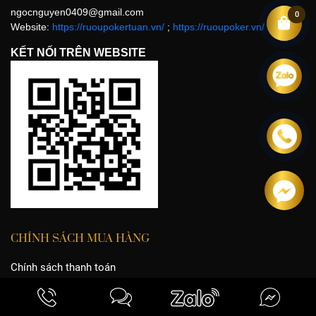
ngocnguyen0409@gmail.com
0
Website:
https://ruoupokertuan.vn/
;
https://ruoupoker.vn/
KẾT NỐI TRÊN WEBSITE
CHÍNH SÁCH MUA HÀNG
Chính sách thanh toán
Chính sách vận chuyển và giao nhận
Chính sách đổi trả và hoàn tiền