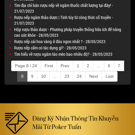
Tìm địa chỉ bán rượu nếp về ngâm thuốc chất lượng tại đây! -
21/07/2023
Rượu nếp ngâm thảo dược | Tinh túy từ công thức cổ truyền -
21/07/2023
Hộp rượu thảo dược - Phương pháp truyền thống hữu ích để nâng
cao sức khỏe - 28/05/2023
Rượu nếp cái hoa vàng ở đâu ngon nhất ? - 28/05/2023
Rượu nếp cẩm có tác dụng gì? - 28/05/2023
Tìm hiểu về rượu ngâm táo mèo bao nhiêu độ? - 28/05/2023
Page 8 / 24
First
Prev
1
2
...
6
7
8
9
10
...
23
24
Next
Last
Đăng Ký Nhận Thông Tin Khuyễn
Mãi Từ Poker Tuấn