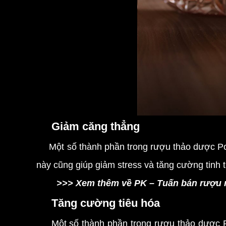
Giảm căng thẳng
Một số thành phần trong rượu thảo dược Poke
này cũng giúp giảm stress và tăng cường tinh 
>>> Xem thêm về PK – Tuấn bán rượu nế
Tăng cường tiêu hóa
Một số thành phần trong
rượu
thảo dược P