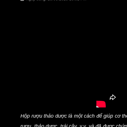
Hộp rượu thảo dược là một cách để giúp cơ t
rượu, thảo dược, trái cây, v.v. và đã được chứ