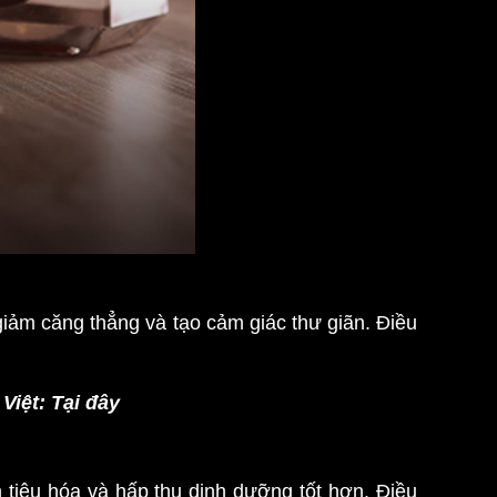
ảm căng thẳng và tạo cảm giác thư giãn. Điều
Việt: Tại đây
tiêu hóa và hấp thu dinh dưỡng tốt hơn. Điều