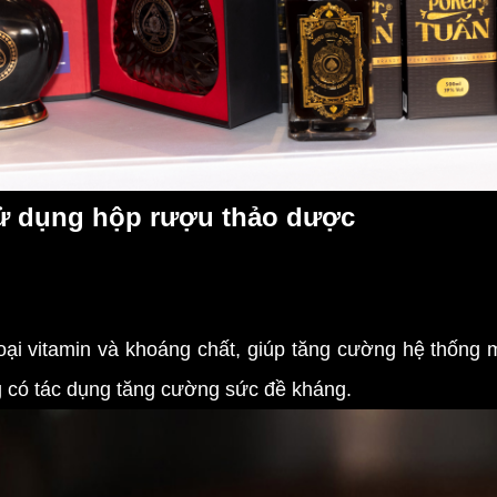
 sử dụng hộp rượu thảo dược
itamin và khoáng chất, giúp tăng cường hệ thống miễn
 có tác dụng tăng cường sức đề kháng.