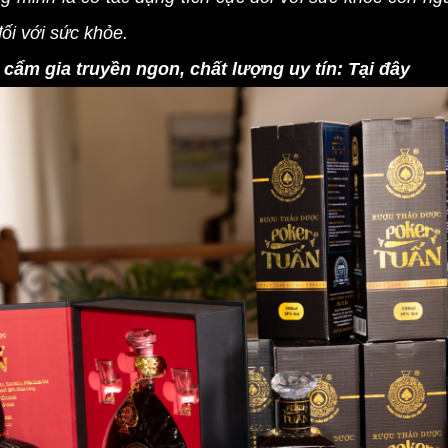
ối với sức khỏe.
cẩm gia truyền ngon, chất lượng uy tín: Tại đây