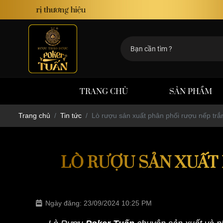
TRANG CHỦ
SẢN PHẨM
Trang chủ
Tin tức
Lò rượu sản xuất phân phối rượu nếp trắ
LÒ RƯỢU SẢN XUẤT
Ngày đăng: 23/09/2024 10:25 PM