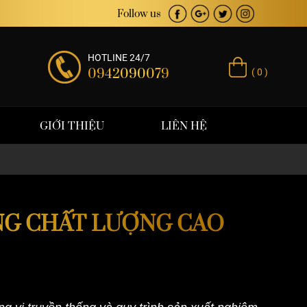
rị thương hiệu
Follow us
HOTLINE 24/7
0942090079
( 0 )
GIỚI THIỆU
LIÊN HỆ
NG CHẤT LƯỢNG CAO