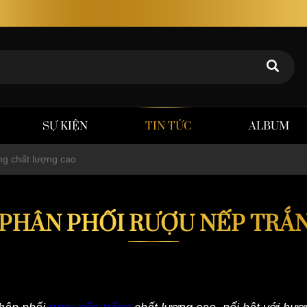
Rượu thảo dược Poker Tuấn – Chất lượng khẳng định giá t
SỰ KIỆN
TIN TỨC
ALBUM
ng chất lượng cao
 PHÂN PHỐI RƯỢU NẾP TRẮ