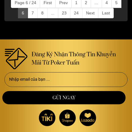
Page 6 / 24
First
Prev
1
2
...
4
5
6
7
8
...
23
24
Next
Last
Đăng Ký Nhận Thông Tin Khuyễn
Mãi Từ Poker Tuấn