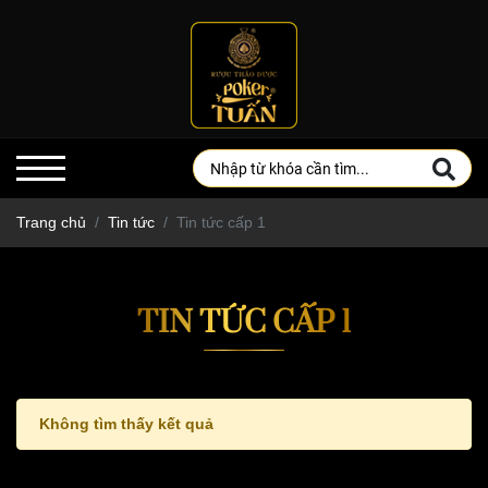
Trang chủ
Tin tức
Tin tức cấp 1
TIN TỨC CẤP 1
Không tìm thấy kết quả