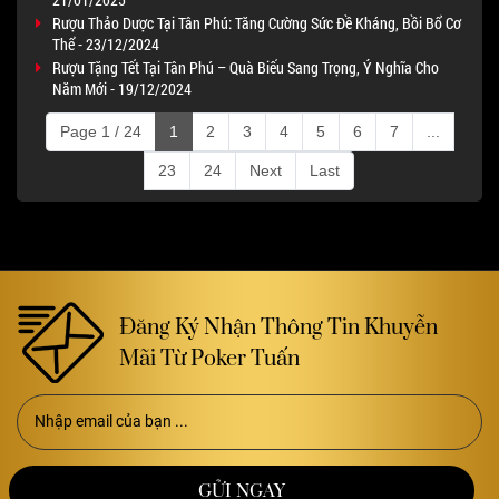
Rượu Thảo Dược Tại Tân Phú: Tăng Cường Sức Đề Kháng, Bồi Bổ Cơ
Thể - 23/12/2024
Rượu Tặng Tết Tại Tân Phú – Quà Biếu Sang Trọng, Ý Nghĩa Cho
Năm Mới - 19/12/2024
Page 1 / 24
1
2
3
4
5
6
7
...
23
24
Next
Last
Đăng Ký Nhận Thông Tin Khuyễn
Mãi Từ Poker Tuấn