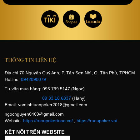
THÔNG TIN LIÊN HỆ
Địa chỉ 70 Nguyễn Quý Anh, P. Tân Sơn Nhì, Q. Tân Phú, TPHCM
Hotline:
0942090079
Tư vấn mua hàng: 096 799 5147 (Ngọc)
09 33 18 6837
(Hany)
Email:
vominhtuanpoker2018@gmail.com
ngocnguyen0409@gmail.com
Website:
https://ruoupokertuan.vn/
;
https://ruoupoker.vn/
KẾT NỐI TRÊN WEBSITE