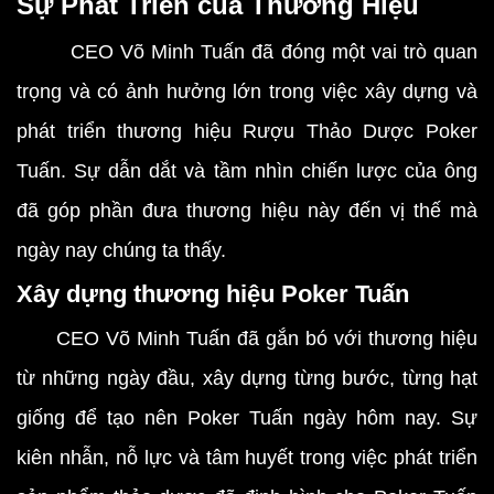
Sự Phát Triển của Thương Hiệu
CEO Võ Minh Tuấn đã đóng một vai trò quan
trọng và có ảnh hưởng lớn trong việc xây dựng và
phát triển thương hiệu Rượu Thảo Dược Poker
Tuấn. Sự dẫn dắt và tầm nhìn chiến lược của ông
đã góp phần đưa thương hiệu này đến vị thế mà
ngày nay chúng ta thấy.
Xây dựng thương hiệu Poker Tuấn
CEO Võ Minh Tuấn đã gắn bó với thương hiệu
từ những ngày đầu, xây dựng từng bước, từng hạt
giống để tạo nên Poker Tuấn ngày hôm nay. Sự
kiên nhẫn, nỗ lực và tâm huyết trong việc phát triển