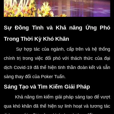
Sự Đồng Tình và Khả năng Ứng Phó
Trong Thời Kỳ Khó Khăn
Sự hợp tác của ngành, cấp trên và hệ thống
chính trị trong việc đối phó với thách thức của đại
dịch Covid-19 đã thể hiện tinh thần đoàn kết và sẵn
sàng thay đổi của Poker Tuấn.
Sáng Tạo và Tìm Kiếm Giải Pháp
Khả năng tìm kiếm giải pháp sáng tạo để vượt
qua khó khăn đã thể hiện sự linh hoạt và tương tác