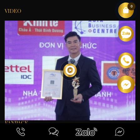
0
VIDEO
FANPAGE