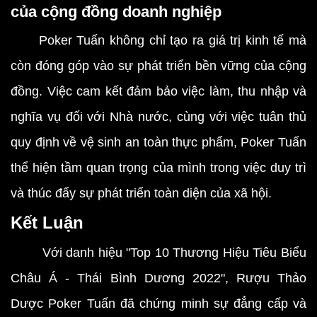
của cộng đồng doanh nghiệp
Poker Tuấn không chỉ tạo ra giá trị kinh tế mà
còn đóng góp vào sự phát triển bền vững của cộng
đồng. Việc cam kết đảm bảo việc làm, thu nhập và
nghĩa vụ đối với Nhà nước, cùng với việc tuân thủ
quy định về vệ sinh an toàn thực phẩm, Poker Tuấn
thể hiện tầm quan trọng của mình trong việc duy trì
và thúc đẩy sự phát triển toàn diện của xã hội.
Kết Luận
Với danh hiệu "Top 10 Thương Hiệu Tiêu Biểu
Châu Á - Thái Bình Dương 2022", Rượu Thảo
Dược Poker Tuấn đã chứng minh sự đẳng cấp và