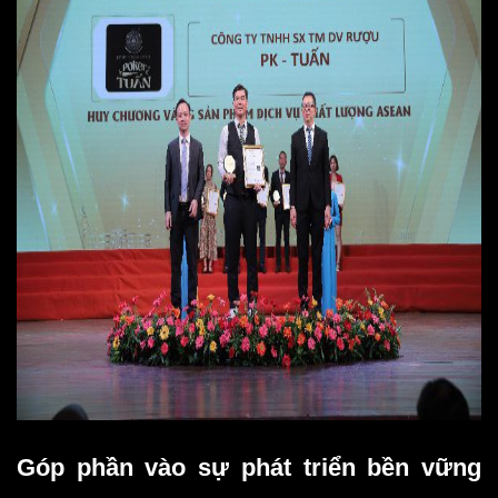
Góp phần vào sự phát triển bền vững