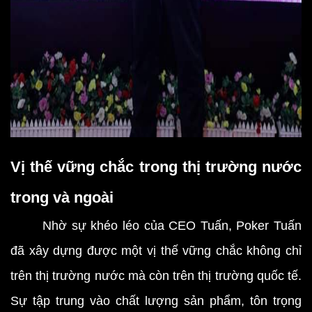
Vị thế vững chắc trong thị trường nước
trong và ngoài
Nhờ sự khéo léo của CEO Tuấn, Poker Tuấn
đã xây dựng được một vị thế vững chắc không chỉ
trên thị trường nước mà còn trên thị trường quốc tế.
Sự tập trung vào chất lượng sản phẩm, tôn trọng