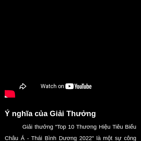
Ý nghĩa của Giải Thưởng
Giải thưởng "Top 10 Thương Hiệu Tiêu Biểu
Châu Á - Thái Bình Dương 2022" là một sự công