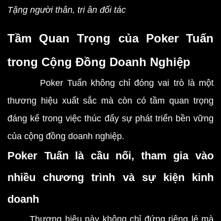
Tặng người thân, tri ân đối tác
Tầm Quan Trọng của Poker Tuấn
trong Cộng Đồng Doanh Nghiệp
Poker Tuấn không chỉ đóng vai trò là một
thương hiệu xuất sắc mà còn có tầm quan trọng
đáng kể trong việc thúc đẩy sự phát triển bền vững
của cộng đồng doanh nghiệp.
Poker Tuấn là cầu nối, tham gia vào
nhiều chương trình và sự kiện kinh
doanh
Thương hiệu này không chỉ đứng riêng lẻ mà