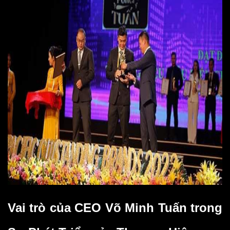
Vai trò của CEO Võ Minh Tuấn trong