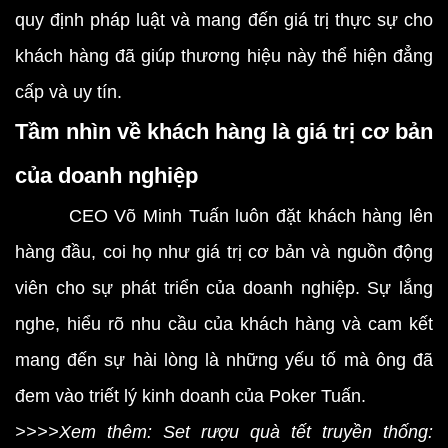
quy định pháp luật và mang đến giá trị thực sự cho
khách hàng đã giúp thương hiệu này thể hiện đẳng
cấp và uy tín.
Tầm nhìn về khách hàng là giá trị cơ bản
của doanh nghiệp
CEO Võ Minh Tuấn luôn đặt khách hàng lên
hàng đầu, coi họ như giá trị cơ bản và nguồn động
viên cho sự phát triển của doanh nghiệp. Sự lắng
nghe, hiểu rõ nhu cầu của khách hàng và cam kết
mang đến sự hài lòng là những yếu tố mà ông đã
đem vào triết lý kinh doanh của Poker Tuấn.
>>>>Xem thêm: Set rượu quà tết truyền thống: