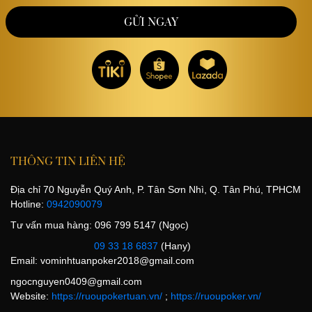
THÔNG TIN LIÊN HỆ
Địa chỉ 70 Nguyễn Quý Anh, P. Tân Sơn Nhì, Q. Tân Phú, TPHCM
Hotline:
0942090079
Tư vấn mua hàng: 096 799 5147 (Ngọc)
09 33 18 6837
(Hany)
Email:
vominhtuanpoker2018@gmail.com
ngocnguyen0409@gmail.com
Website:
https://ruoupokertuan.vn/
;
https://ruoupoker.vn/