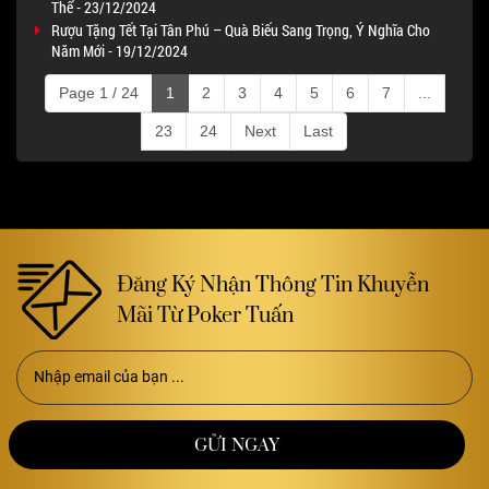
Thể - 23/12/2024
Rượu Tặng Tết Tại Tân Phú – Quà Biếu Sang Trọng, Ý Nghĩa Cho
Năm Mới - 19/12/2024
Page 1 / 24
1
2
3
4
5
6
7
...
23
24
Next
Last
Đăng Ký Nhận Thông Tin Khuyễn
Mãi Từ Poker Tuấn