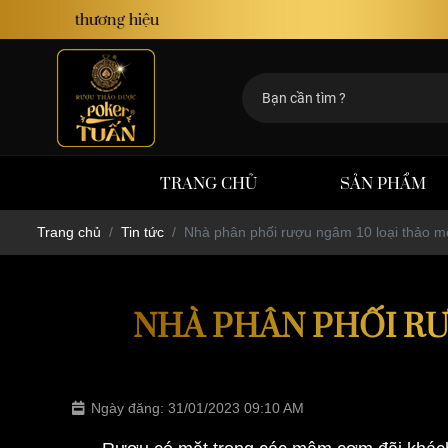
TRANG CHỦ
SẢN PHẨM
Trang chủ
Tin tức
Nhà phân phối rượu ngâm 10 loại thảo m
NHÀ PHÂN PHỐI RƯ
Ngày đăng: 31/01/2023 09:10 AM