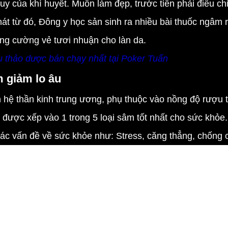
suy của khí huyết. Muốn làm đẹp, trước tiên phải điều 
át từ đó, Đông y học sản sinh ra nhiều bài thuốc ngâm 
ăng cường vẻ tươi nhuận cho làn da.
thảo dược bán chạy nhất tại Poker Tuấn
m giảm lo âu
ệ thần kinh trung ương, phụ thuộc vào nồng độ rượu t
được xếp vào 1 trong 5 loại sâm tốt nhất cho sức khỏe
các vấn đề về sức khỏe như: Stress, căng thẳng, chống