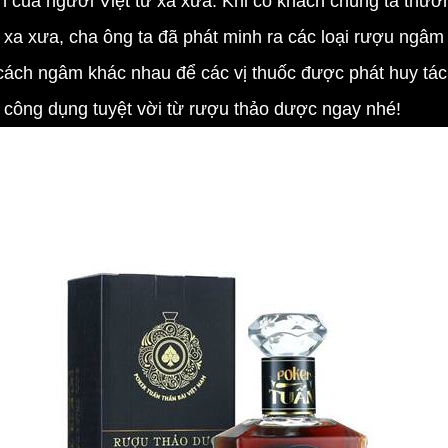
a người Việt từ xa xưa. Khi có khách chúng ta thườ
từ xa xưa, cha ông ta đã phát minh ra các loại rượu ngâm
cách ngâm khác nhau để các vị thuốc được phát huy tác 
 công dụng tuyệt vời từ rượu thảo dược ngay nhé!