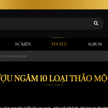
Rượu thảo dược Poker Tuấn – Chất lượng khẳng định
SỰ KIỆN
TIN TỨC
ALBUM
ộc chất lượng cao
ỢU NGÂM 10 LOẠI THẢO M