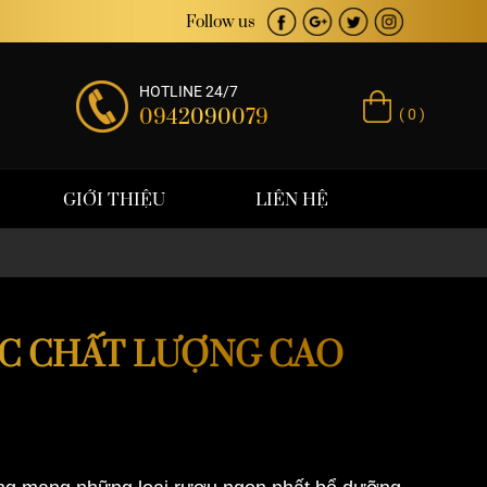
 giá trị thương hiệu
Follow us
HOTLINE 24/7
0942090079
( 0 )
GIỚI THIỆU
LIÊN HỆ
ỘC CHẤT LƯỢNG CAO