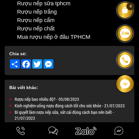
Rượu nếp sữa tphcm
0
Rượu nếp trắng
Rượu nếp cẩm
Rượu nếp chất
Mua rượu nếp ở đâu TPHCM
Chia sẻ:
Share
Facebook
Twitter
Messenger
Bài viết khác:
Rượu nếp bao nhiêu độ? - 05/08/2023
Kinh nghiệm uống rượu đúng cách tốt cho sức khỏe - 21/07/2023
Bí quyết làm rượu nếp sữa, vắt cái đúng cách bạn nên biết -
21/07/2023
Hướng Dẫn Cách Làm Rượu Nếp Cái Hoa Vàng Ngon, Chuẩn Vị -
21/07/2023
Công dụng tuyệt vời của rượu nếp cẩm - 21/07/2023