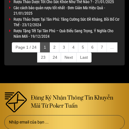
Rượu Thảo Dược Tốt Cho Sức Khỏe Như Thế Nào ? - 21/01/2025
Các cách bảo quản rượu tốt nhất - Đơn Giản Mà Hiệu Quả -
21/01/2025
Rượu Thảo Dược Tại Tân Phú: Tăng Cường Sức Đề Kháng, Bồi Bổ Cơ
Thể - 23/12/2024
Rượu Tặng Tết Tại Tân Phú – Quà Biếu Sang Trọng, Ý Nghĩa Cho
Năm Mới - 19/12/2024
Page 1 / 24
1
2
3
4
5
6
7
...
23
24
Next
Last
Đăng Ký Nhận Thông Tin Khuyễn
Mãi Từ Poker Tuấn