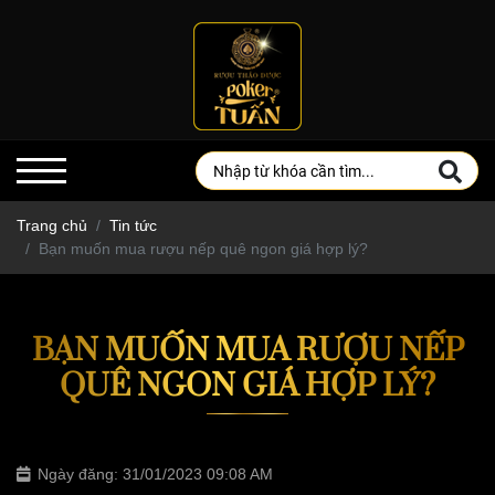
Trang chủ
Tin tức
Bạn muốn mua rượu nếp quê ngon giá hợp lý?
BẠN MUỐN MUA RƯỢU NẾP
QUÊ NGON GIÁ HỢP LÝ?
Ngày đăng: 31/01/2023 09:08 AM