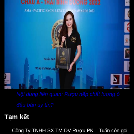
Nội dung liên quan:
Rượu nếp chất lượng ở
đâu bán uy tín?
Tạm kết
Công Ty TNHH SX TM DV Rượu PK – Tuấn còn gọi