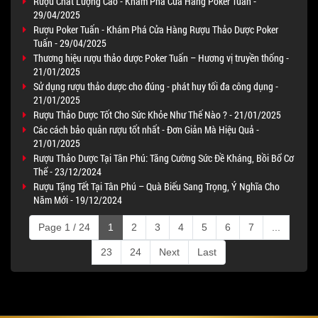
Rượu Chất Lượng Cao - Khám Phá Cửa Hàng Poker Tuấn -
29/04/2025
Rượu Poker Tuấn - Khám Phá Cửa Hàng Rượu Thảo Dược Poker
Tuấn - 29/04/2025
Thương hiệu rượu thảo dược Poker Tuấn – Hương vị truyền thống -
21/01/2025
Sử dụng rượu thảo dược cho đúng - phát huy tối đa công dụng -
21/01/2025
Rượu Thảo Dược Tốt Cho Sức Khỏe Như Thế Nào ? - 21/01/2025
Các cách bảo quản rượu tốt nhất - Đơn Giản Mà Hiệu Quả -
21/01/2025
Rượu Thảo Dược Tại Tân Phú: Tăng Cường Sức Đề Kháng, Bồi Bổ Cơ
Thể - 23/12/2024
Rượu Tặng Tết Tại Tân Phú – Quà Biếu Sang Trọng, Ý Nghĩa Cho
Năm Mới - 19/12/2024
Page 1 / 24
1
2
3
4
5
6
7
...
23
24
Next
Last