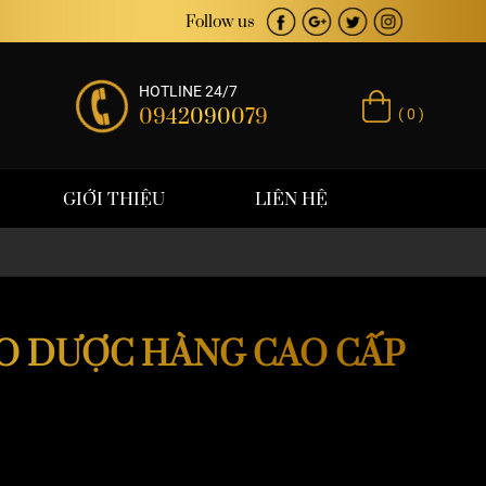
ơng hiệu
Follow us
HOTLINE 24/7
0942090079
( 0 )
GIỚI THIỆU
LIÊN HỆ
O DƯỢC HÀNG CAO CẤP