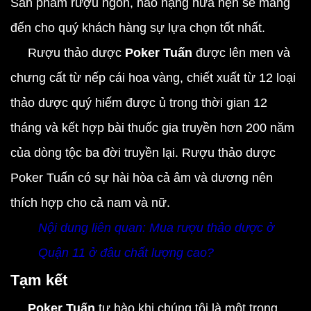
Sản phẩm rượu ngon, hảo hạng hứa hẹn sẽ mang
đến cho quý khách hàng sự lựa chọn tốt nhất.
Rượu thảo dược
Poker Tuấn
được lên men và
chưng cất từ nếp cái hoa vàng, chiết xuất từ 12 loại
thảo dược quý hiếm được ủ trong thời gian 12
tháng và kết hợp bài thuốc gia truyền hơn 200 năm
của dòng tộc ba đời truyền lại. Rượu thảo dược
Poker Tuấn có sự hài hòa cả âm và dương nên
thích hợp cho cả nam và nữ.
Nội dung liên quan:
Mua rượu thảo dược ở
Quận 11 ở đâu chất lượng cao?
Tạm kết
Poker Tuấn
tự hào khi chúng tôi là một trong