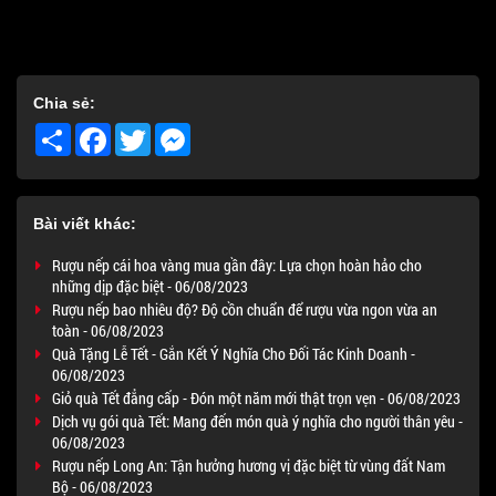
Chia sẻ:
Share
Facebook
Twitter
Messenger
Bài viết khác:
Rượu nếp cái hoa vàng mua gần đây: Lựa chọn hoàn hảo cho
những dịp đặc biệt - 06/08/2023
Rượu nếp bao nhiêu độ? Độ cồn chuẩn để rượu vừa ngon vừa an
toàn - 06/08/2023
Quà Tặng Lễ Tết - Gắn Kết Ý Nghĩa Cho Đối Tác Kinh Doanh -
06/08/2023
Giỏ quà Tết đẳng cấp - Đón một năm mới thật trọn vẹn - 06/08/2023
Dịch vụ gói quà Tết: Mang đến món quà ý nghĩa cho người thân yêu -
06/08/2023
Rượu nếp Long An: Tận hưởng hương vị đặc biệt từ vùng đất Nam
Bộ - 06/08/2023