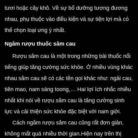
tươi hoặc cây khô. Về sự bổ dưỡng tương đương
nhau, phụ thuộc vào điều kiện và sự tiện lợi mà có
thể chọn loại ưng ý nhất.
Ngâm rượu thuốc sâm cau
Rượu sâm cau là một trong những bài thuốc nổi
tiếng giúp tăng cường sức khỏe. Ở nhiều vùng khác
nhau sâm cau sẽ có các tên gọi khác như: ngải cau,
tiên mao, nam sáng toong,… Hai lợi ích nhắc nhiều
nhất khi nói về rượu sâm cau là tăng cường sinh
lực và cải thiện sức khỏe đặc biệt với nam giới.
Cách ngâm rượu sâm cau cũng rất đơn giản,
không mất quá nhiều thời gian.Hiện nay trên thị