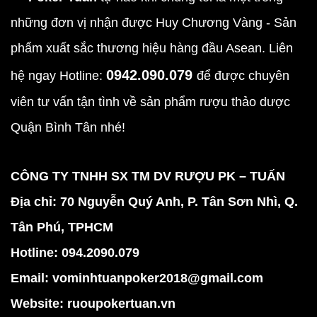
những đơn vị nhận được Huy Chương Vàng - Sản
phẩm xuất sắc thương hiệu hàng đầu Asean. Liên
0942.090.079
hệ ngay Hotline:
để được chuyên
viên tư vấn tận tình về sản phẩm rượu thảo dược
Quận Bình Tân nhé!
CÔNG TY TNHH SX TM DV RƯỢU PK – TUẤN
Địa chỉ: 70 Nguyễn Quý Anh, P. Tân Sơn Nhì, Q.
Tân Phú, TPHCM
Hotline: 094.2090.079
Email: vominhtuanpoker2018@gmail.com
Website:
ruoupokertuan.vn