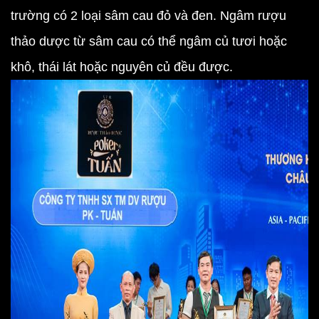
trường có 2 loại sâm cau đỏ và đen. Ngâm rượu
thảo dược từ sâm cau có thể ngâm củ tươi hoặc
khô, thái lát hoặc nguyên củ đều được.