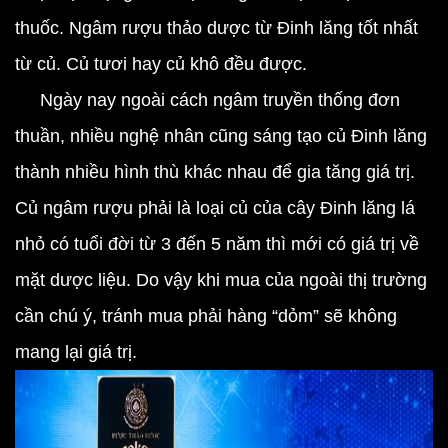
thuốc. Ngâm rượu thảo dược từ Đinh lăng tốt nhất
từ củ. Củ tươi hay củ khô đều được.
Ngày nay ngoài cách ngâm truyền thống đơn
thuần, nhiều nghệ nhân cũng sáng tạo củ Đinh lăng
thành nhiều hình thù khác nhau để gia tăng giá trị.
Củ ngâm rượu phải là loại củ của cây Đinh lăng lá
nhỏ có tuổi đời từ 3 đến 5 năm thì mới có giá trị về
mặt dược liệu. Do vậy khi mua của ngoài thị trường
cần chú ý, tránh mua phải hàng “dỏm” sẽ không
mang lại giá trị.