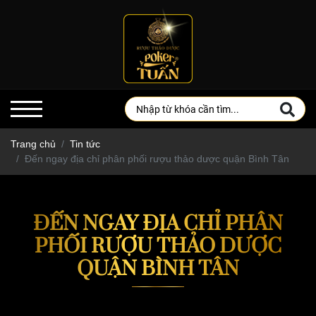
Trang chủ
Tin tức
Đến ngay địa chỉ phân phối rượu thảo dược quận Bình Tân
ĐẾN NGAY ĐỊA CHỈ PHÂN
PHỐI RƯỢU THẢO DƯỢC
QUẬN BÌNH TÂN